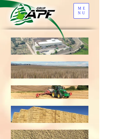
ME
NU