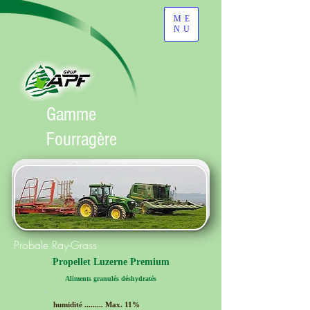
ME
NU
Gamme
Fourragère
Probale Ray-Grass
Propellet Luzerne Premium
Aliments granulés déshydratés
humidité ......... Max. 11%