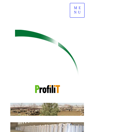
ME
NU