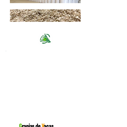
G
ranjas de
V
acas