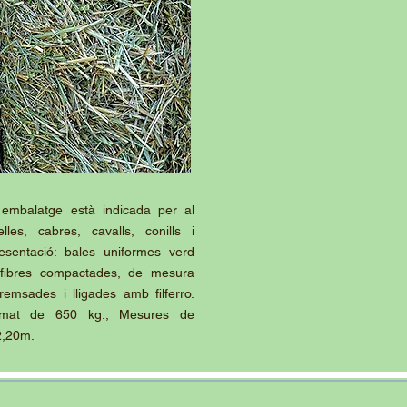
 embalatge està indicada per al
elles, cabres, cavalls, conills i
esentació: bales uniformes verd
fibres compactades, de mesura
remsades i lligades amb filferro.
imat de 650 kg., Mesures de
2,20m.