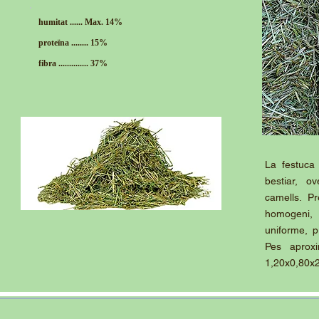
humitat ...... Max. 14%
proteïna ........ 15%
fibra .............. 37%
La festuca
bestiar, ov
camells. Pr
homogeni, 
uniforme, p
Pes aprox
1,20x0,80x