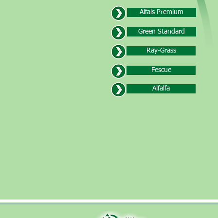
Alfals Premium
Green Standard
Ray-Grass
Fescue
Alfalfa