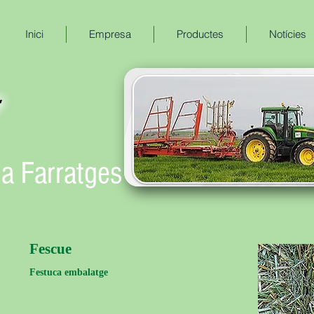
Inici
Empresa
Productes
Notícies
a Fa
rratges
Fescue
Festuca embalatge