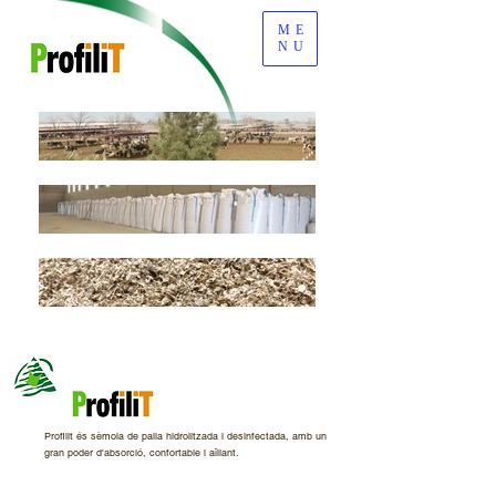
ME
NU
Profilit és sèmola de palla hidrolitzada i desinfectada, amb un
gran poder d'absorció, confortable i aïllant.